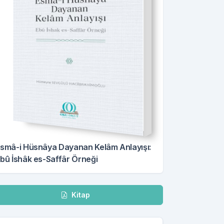
smâ-i Hüsnâya Dayanan Kelâm Anlayışı:
bû İshâk es-Saffâr Örneği
dir
Kitap