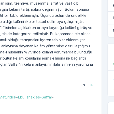
an isim, tesmiye, müsemmâ, sıfat ve vasf gibi
ı gibi kelâmî tartışmalara değinilmiştir. Bölüm sonuna
ıntılı bir tablo eklenmiştir. Üçüncü bölümde öncelikle,
aldığı kelâmî ilkeler tespit edilmeye çalışılmıştır.
lâhî isimleri açıklarken ortaya koyduğu kelâmî görüş ve
 şekilde kategorize edilmiştir. Bu kapsamda ele alınan
antılı olduğu tartışmaları içeren tablolar eklenmiştir.
anlayışına dayanan kelâm yöntemine dair ulaştığımız
mâ-i hüsnânın %75’inde kelâmî yorumlarda bulunduğu
ütün kelâm konularını esmâ-i hüsnâ ile bağlantılı
̧lar, Saffâr’ın kelâm anlayışının ilâhî isimlerin yorumuna
EN
TR
Matüridilik
-
Ebû İshâk es-Saffâr
-