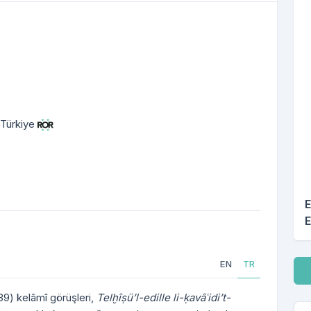
 Türkiye
E
E
EN
TR
İn
139) kelâmî görüşleri,
Telḫîṣü’l-edille li-ḳavâʿidi’t-