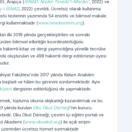
20), Arapça (
İSNAD: Nizâm Tevsîki'l-Merâci'
, 2022) ve
ş-i İSNAD
, 2022) çevrildi. Ücretsiz olarak kullanıma
üstü tezlerinin yazımında 54 enstitü ve bilimsel makale
rgi kullanmaktadır (
www.isnadsistemi.org
).
n ilki 2018 yılında gerçekleştirilen ve sonraki
dürülen bilimsel etkinliğin koordinatörlüğünü
ca hakemli kitap ve dergi yayımcılığına yönelik tecrübe
lında oluşturulan ve 498 hakemli dergi editörünün üyesi
udur.
lahiyat Fakültesi'nde 2017 yılında Kelam Anabilim
 başladı ve hâlen bu görevini sürdürmektedir. Aynı
kiyeni
dergisinin editörlüğünü de yapmaktadır.
tirmek, topluma okuma alışkanlığı kazandırmak ve bu
 yılında kurulan
Oku Okut Derneği
’nin kurucu
tedir. Oku Okut Derneği; çevrim içi eğitim portalı ve
ut Akademi (
www.okuokut.org
) ile açık erişim
ı üzerinden ücretsiz hizmet sunmaktadır