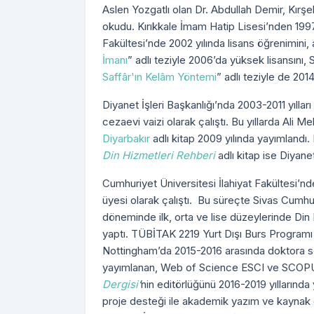
Aslen Yozgatlı olan Dr. Abdullah Demir, Kırşeh
okudu. Kırıkkale İmam Hatip Lisesi’nden 1997
Fakültesi’nde 2002 yılında lisans öğrenimini, 
İmanı
” adlı teziyle 2006’da yüksek lisansını,
Saffâr'ın Kelâm Yöntemi
” adlı teziyle de 201
Diyanet İşleri Başkanlığı’nda 2003-2011 yıllar
cezaevi vaizi olarak çalıştı. Bu yıllarda Ali Mel
Diyarbakır
adlı kitap 2009 yılında yayımlandı. H
Din Hizmetleri Rehberi
adlı kitap ise Diyanet
Cumhuriyet Üniversitesi İlahiyat Fakültesi’nd
üyesi olarak çalıştı. Bu süreçte Sivas Cumhu
döneminde ilk, orta ve lise düzeylerinde Din 
yaptı. TÜBİTAK 2219 Yurt Dışı Burs Programı
Nottingham’da 2015-2016 arasında doktora son
yayımlanan, Web of Science ESCI ve SCOPU
Dergisi
’
nin editörlüğünü 2016-2019 yıllarında
proje desteği ile akademik yazım ve kaynak 