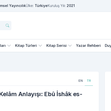
msel Yayıncılık
Ülke:
Türkiye
Kuruluş Yılı:
2021
ları
Kitap Türleri
Kitap Serisi
Yazar Rehberi
Duy
EN
TR
elâm Anlayışı: Ebû İshâk es-