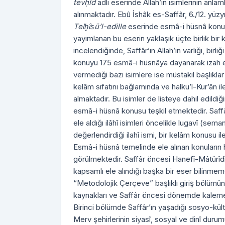
tevḥîd
adlı eserinde Allah’ın isimlerinin anla
alınmaktadır. Ebû İshâk es-Saffâr, 6./12. yüzyıl
Telḫîṣü’l-edille
eserinde esmâ-i hüsnâ konusun
yayımlanan bu eserin yaklaşık üçte birlik bir
incelendiğinde, Saffâr’ın Allah’ın varlığı, birl
konuyu 175 esmâ-i hüsnâya dayanarak izah 
vermediği bazı isimlere ise müstakil başlıkl
kelâm sıfatını bağlamında ve halku’l-Kur’ân ile i
almaktadır. Bu isimler de listeye dahil edildi
esmâ-i hüsnâ konusu teşkil etmektedir. Saffâ
ele aldığı ilâhî isimleri öncelikle lugavî (
değerlendirdiği ilahî ismi, bir kelâm konusu i
Esmâ-i hüsnâ temelinde ele alınan konuların hil
görülmektedir. Saffâr öncesi Hanefî-Mâtürî
kapsamlı ele alındığı başka bir eser bilinm
“Metodolojik Çerçeve” başlıklı giriş bölümü
kaynakları ve Saffâr öncesi dönemde kaleme al
Birinci bölümde Saffâr’ın yaşadığı sosyo-kül
Merv şehirlerinin siyasî, sosyal ve dinî duru