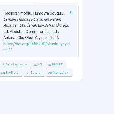
Haciibrahimoğlu, Hümeyra Sevgülü.
Esmâ-I Hüsnâya Dayanan Kelâm
Anlayışı: Ebû İshâk Es-Saffâr Örneği
.
ed. Abdullah Demir - critical ed .
Ankara: Oku Okut Yayınları, 2021.
https://doi.org/10.55709/okuokutyayinl
ari.22
Daha Fazlası
RIS
BIBTEX
EndNote
Zotero
Mendeley