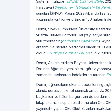
Sistemi, İngilizce (
ISNAD Citation Style
, 20
Farsçaya (
Şîvenâme-i İstinâddehî be Reve
sunulan İSNAD’ı, Kasım 2023 itibarıyla lisans
yazımında yurt içi ve dışından 156 hakemli de
Demir, Sivas Cumhuriyet Üniversitesi tarafında
yıllarda Türkiye Editörler Çalıştayı adıyla sür
yürütmektedir (
editorlercalistayi.com
). Ayrı
aktarımı ve istişare platformu olarak 2018 yı
olduğu
Türkiye Editörler Grubu
’nun kurucus
Demir, Ankara Yıldırım Beyazıt Üniversitesi İ
Dalı’nda öğretim üyesi olarak görev yapmaya
zamanda uluslararası indekslerce taranan
Es
Demir; öğrencilerin okuma becerilerini geliş
alanda ücretsiz hizmet sunmak amacıyla 2020
başkanıdır ve hâlen bu görevini de sürdürmek
kitap okuma kulüpleri platformu olan Oku Ok
yayımcılık yapan Oku Okut Yayınları markalar