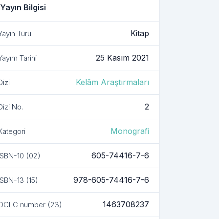
Yayın Bilgisi
 kitapla ilgili ayrıntılar
Kitap
Yayın Türü
25 Kasım 2021
Yayım Tarihi
Kelâm Araştırmaları
Dizi
2
Dizi No.
Monografi
Kategori
605-74416-7-6
ISBN-10 (02)
978-605-74416-7-6
ISBN-13 (15)
1463708237
OCLC number (23)