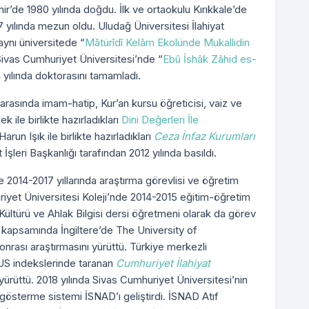
ir’de 1980 yılında doğdu. İlk ve ortaokulu Kırıkkale’de
 yılında mezun oldu. Uludağ Üniversitesi İlahiyat
aynı üniversitede “
Mâtürîdî Kelâm Ekolünde Mukallidin
 Sivas Cumhuriyet Üniversitesi’nde “
Ebû İshâk Zâhid es-
4 yılında doktorasını tamamladı.
ı arasında imam-hatip, Kur’an kursu öğreticisi, vaiz ve
ek ile birlikte hazırladıkları
Dini Değerleri İle
arun Işık ile birlikte hazırladıkları
Ceza İnfaz Kurumları
 İşleri Başkanlığı tarafından 2012 yılında basıldı.
e 2014-2017 yıllarında araştırma görevlisi ve öğretim
riyet Üniversitesi Koleji’nde 2014-2015 eğitim-öğretim
Kültürü ve Ahlak Bilgisi dersi öğretmeni olarak da görev
 kapsamında İngiltere’de The University of
rası araştırmasını yürüttü. Türkiye merkezli
S indekslerinde taranan
Cumhuriyet İlahiyat
 yürüttü. 2018 yılında Sivas Cumhuriyet Üniversitesi’nin
gösterme sistemi İSNAD’ı geliştirdi. İSNAD Atıf