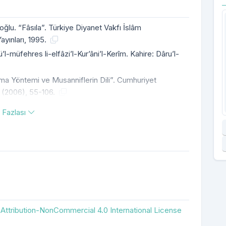
lu. “Fâsıla”. Türkiye Diyanet Vakfı İslâm
ayınları, 1995.
üfehres li-elfâzi’l-Kur’âni’l-Kerîm. Kahire: Dâru’l-
ma Yöntemi ve Musanniflerin Dili”. Cumhuriyet
/2 (2006), 55-106.
 Fazlası
ttribution-NonCommercial 4.0 International License