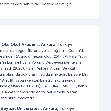
ıtım hakkını saklı tutar. Ticari kullanım için
,
Oku Okut Akademi, Ankara, Türkiye
da doğdu. İlk, orta ve lise eğitimini Çorum’da
ltesi’nden (Arapça) mezun oldu (2017). Ankara Yıldırım
fâr’ın Esmâ-i Hüsnâ Yorumu Çerçevesinde Kelâmî
tamamladı (2020). Hâlen Ankara Yıldırım Beyazıt
lâm alanında doktorasını sürdürmektedir. Bir süre Millî
018-2019) yapan ve özel bir eğitim kurumunda
sunda çalışan (2018-2019) HACİİBRAHİMOĞLU, hâlen
e
Eskiyeni
dergisinde editör yar-dımcısı olarak
larını sürdürmektedir.
 Beyazıt Üniversitesi, Ankara, Türkiye