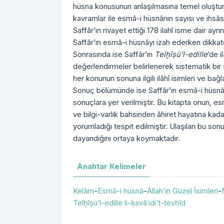
hüsna konusunun anlaşılmasına temel oluştur
kavramlar ile esmâ-i hüsnânın sayısı ve ihsâs
Saffâr’ın rivayet ettiği 178 ilahî isme dair ayr
Saffâr’ın esmâ-i hüsnâyı izah ederken dikkate 
Sonrasında ise Saffâr’ın
Telḫîṣü’l-edille
’de i
değerlendirmeler belirlenerek sistematik bir
her konunun sonuna ilgili ilâhî isimleri ve bağl
Sonuç bölümünde ise Saffâr’ın esmâ-i hüsnâ 
sonuçlara yer verilmiştir. Bu kitapta onun, es
ve bilgi-varlık bahsinden âhiret hayatına kadar b
yorumladığı tespit edilmiştir. Ulaşılan bu sonuc
dayandığını ortaya koymaktadır.
Anahtar Kelimeler
Kelâm
-
Esmâ-i hüsnâ
-
Allah’ın Güzel İsimleri
-
Telḫîṣü’l-edille li-ḳavâʿidi’t-tevḥîd