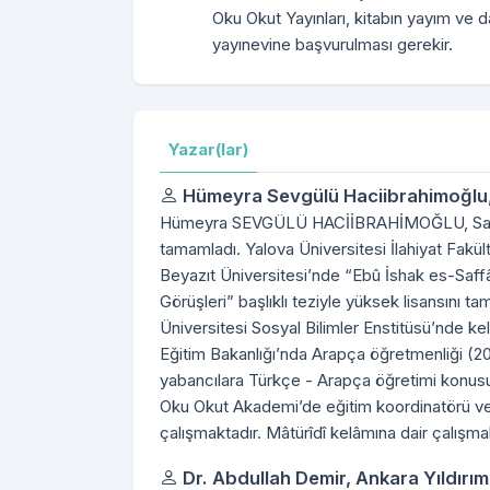
Oku Okut Yayınları, kitabın yayım ve dağ
yayınevine başvurulması gerekir.
Yazar(lar)
Hümeyra Sevgülü Haciibrahimoğlu
Hümeyra SEVGÜLÜ HACİİBRAHİMOĞLU, Samsun’
tamamladı. Yalova Üniversitesi İlahiyat Fakü
Beyazıt Üniversitesi’nde “Ebû İshak es-Saf
Görüşleri” başlıklı teziyle yüksek lisansını 
Üniversitesi Sosyal Bilimler Enstitüsü’nde ke
Eğitim Bakanlığı’nda Arapça öğretmenliği (2
yabancılara Türkçe - Arapça öğretimi konu
Oku Okut Akademi’de eğitim koordinatörü v
çalışmaktadır. Mâtürîdî kelâmına dair çalışma
Dr. Abdullah Demir,
Ankara Yıldırım