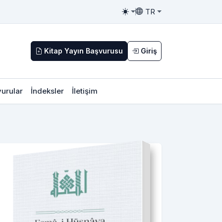
TR
Toggle theme
Toggle language
Kitap Yayın Başvurusu
Giriş
urular
İndeksler
İletişim