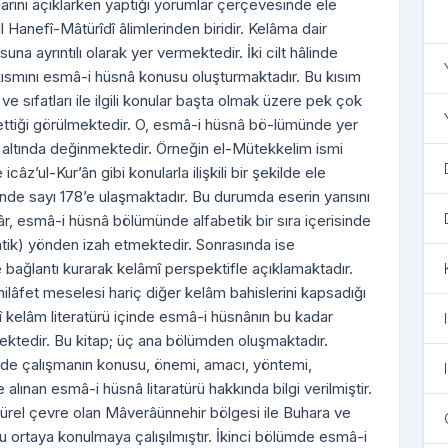
mlarını açıklarken yaptığı yorumlar çerçevesinde ele
 Hanefî-Mâtürîdî âlimlerinden biridir. Kelâma dair
a ayrıntılı olarak yer vermektedir. İki cilt hâlinde
Bu
 kısmını esmâ-i hüsnâ konusu oluşturmaktadır. Bu kısım
iği ve sıfatları ile ilgili konular başta olmak üzere pek çok
ettiği görülmektedir. O, esmâ-i hüsnâ bö-lümünde yer
ar altında değinmektedir. Örneğin el-Mütekkelim ismi
câz’ul-Kur’ân gibi konularla ilişkili bir şekilde ele
ğinde sayı 178’e ulaşmaktadır. Bu durumda eserin yarısını
r, esmâ-i hüsnâ bölümünde alfabetik bir sıra içerisinde
semantik) yönden izah etmektedir. Sonrasında ise
le bağlantı kurarak kelâmî perspektifle açıklamaktadır.
âfet meselesi hariç diğer kelâm bahislerini kapsadığı
dî kelâm literatürü içinde esmâ-i hüsnânın bu kadar
emektedir. Bu kitap; üç ana bölümden oluşmaktadır.
nde çalışmanın konusu, önemi, amacı, yöntemi,
ınan esmâ-i hüsnâ litaratürü hakkında bilgi verilmiştir.
türel çevre olan Mâverâünnehir bölgesi ile Buhara ve
mu ortaya konulmaya çalışılmıştır. İkinci bölümde esmâ-i