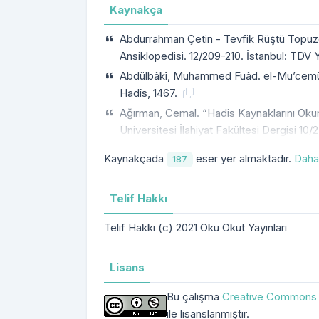
Kaynakça
Abdurrahman Çetin - Tevfik Rüştü Topuzoğ
Ansiklopedisi. 12/209-210. İstanbul: TDV Y
Abdülbâkî, Muhammed Fuâd. el-Mu’cemü’l-m
Hadîs, 1467.
Ağırman, Cemal. “Hadis Kaynaklarını Oku
Üniversitesi İlahiyat Fakültesi Dergisi 10
Kaynakçada
eser yer almaktadır.
Daha
187
Telif Hakkı
Telif Hakkı (c) 2021 Oku Okut Yayınları
Lisans
Bu çalışma
Creative Commons A
ile lisanslanmıştır.