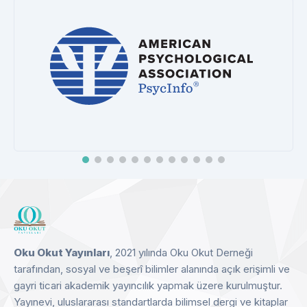
Info®
CEEOL
ay
Detay
Oku Okut Yayınları
, 2021 yılında Oku Okut Derneği
tarafından, sosyal ve beşerî bilimler alanında açık erişimli ve
gayri ticari akademik yayıncılık yapmak üzere kurulmuştur.
Yayınevi, uluslararası standartlarda bilimsel dergi ve kitaplar