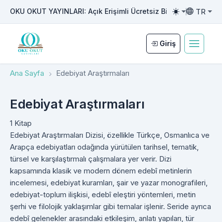
TR
OKU OKUT YAYINLARI: Açık Erişimli Ücretsiz Bilimsel Yayıncılı
Toggle them
Toggle la
Giriş
Ana Sayfa
Edebiyat Araştırmaları
Edebiyat Araştırmaları
1 Kitap
Edebiyat Araştırmaları Dizisi, özellikle Türkçe, Osmanlıca ve
Arapça edebiyatları odağında yürütülen tarihsel, tematik,
türsel ve karşılaştırmalı çalışmalara yer verir. Dizi
kapsamında klasik ve modern dönem edebî metinlerin
incelemesi, edebiyat kuramları, şair ve yazar monografileri,
edebiyat-toplum ilişkisi, edebî eleştiri yöntemleri, metin
şerhi ve filolojik yaklaşımlar gibi temalar işlenir. Seride ayrıca
edebî gelenekler arasındaki etkileşim, anlatı yapıları, tür