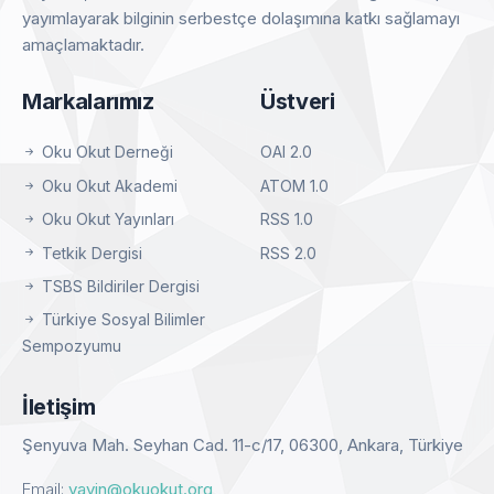
yayımlayarak bilginin serbestçe dolaşımına katkı sağlamayı
amaçlamaktadır.
Markalarımız
Üstveri
Oku Okut Derneği
OAI 2.0
Oku Okut Akademi
ATOM 1.0
Oku Okut Yayınları
RSS 1.0
Tetkik Dergisi
RSS 2.0
TSBS Bildiriler Dergisi
Türkiye Sosyal Bilimler
Sempozyumu
İletişim
Şenyuva Mah. Seyhan Cad. 11-c/17, 06300, Ankara, Türkiye
Email:
yayin@okuokut.org