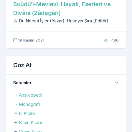
Suûdü’l-Mevlevî: Hayatı, Eserleri ve
Dîvânı (Zâdegân)
Dr. Necati İşler (Yazar); Hüseyin Şıra (Editör)
19 Kasım 2021
480
Göz At
Bölümler
Ansiklopedi
Monografi
El Kitabı
Bildiri Kitabı
Çeviri Kitap