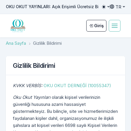
TR
OKU OKUT YAYINLARI: Açık Erişimli Ücretsiz Bilimsel Yayıncılı
Toggle them
Toggle la
Giriş
Ana Sayfa
Gizlilik Bildirimi
Gizlilik Bildirimi
KVKK VERBİS:
OKU OKUT DERNEĞİ (10055347)
Oku Okut Yayınları
olarak kişisel verilerinizin
güvenliği hususuna azami hassasiyet
göstermekteyiz. Bu bilinçle, site ve hizmetlerimizden
faydalanan kişiler dahil, organizasyonumuz ile ilişkili
şahıslara ait kişisel verileri 6698 sayılı Kişisel Verilerin