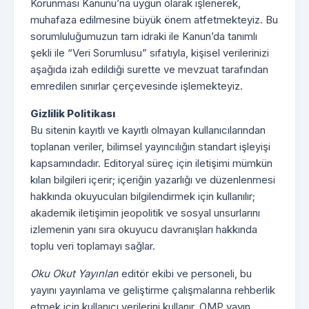
Korunması Kanunu’na uygun olarak işlenerek,
muhafaza edilmesine büyük önem atfetmekteyiz. Bu
sorumluluğumuzun tam idraki ile Kanun’da tanımlı
şekli ile “Veri Sorumlusu” sıfatıyla, kişisel verilerinizi
aşağıda izah edildiği surette ve mevzuat tarafından
emredilen sınırlar çerçevesinde işlemekteyiz.
Gizlilik Politikası
Bu sitenin kayıtlı ve kayıtlı olmayan kullanıcılarından
toplanan veriler, bilimsel yayıncılığın standart işleyişi
kapsamındadır. Editoryal süreç için iletişimi mümkün
kılan bilgileri içerir; içeriğin yazarlığı ve düzenlenmesi
hakkında okuyucuları bilgilendirmek için kullanılır;
akademik iletişimin jeopolitik ve sosyal unsurlarını
izlemenin yanı sıra okuyucu davranışları hakkında
toplu veri toplamayı sağlar.
Oku Okut Yayınlar
ı editör ekibi ve personeli, bu
yayını yayınlama ve geliştirme çalışmalarına rehberlik
etmek için kullanıcı verilerini kullanır. OMP yayın