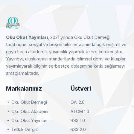
CEEOL
Detay
Oku Okut Yayınları
, 2021 yılında Oku Okut Derneği
tarafından, sosyal ve beşerî bilimler alanında açık erişimli ve
gayri ticari akademik yayıncılık yapmak üzere kurulmuştur.
Yayınevi, uluslararası standartlarda bilimsel dergi ve kitaplar
yayımlayarak bilginin serbestçe dolaşımına katkı sağlamayı
amaçlamaktadır.
Markalarımız
Üstveri
Oku Okut Derneği
OAI 2.0
Oku Okut Akademi
ATOM 1.0
Oku Okut Yayınları
RSS 1.0
Tetkik Dergisi
RSS 2.0