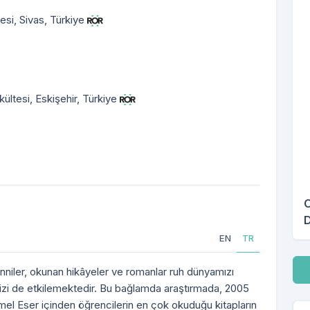
esi, Sivas, Türkiye
ültesi, Eskişehir, Türkiye
O
D
EN
TR
İn
inniler, okunan hikâyeler ve romanlar ruh dünyamızı
mizi de etkilemektedir. Bu bağlamda araştırmada, 2005
mel Eser içinden öğrencilerin en çok okuduğu kitapların