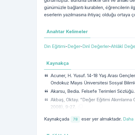
görülmüştür. Bununla birlikte dinî ve ahlâkî de
günümüzle bağlantı kurabilen, öğrencilerin ilgi
eserlerin yazılmasına ihtiyaç olduğu ortaya çı
Anahtar Kelimeler
Din Eğitimi
-
Değer
-
Dinî Değerler
-
Ahlâkî Değe
Kaynakça
Acuner, H. Yusuf. 14-18 Yaş Arası Gençler
Ondokuz Mayıs Üniversitesi Sosyal Biliml
Akarsu, Bedia. Felsefe Terimleri Sözlüğü.
Akbaş, Oktay. “Değer Eğitimi Akımlarına Ge
2008), 9-27.
Kaynakçada
eser yer almaktadır.
Daha 
78