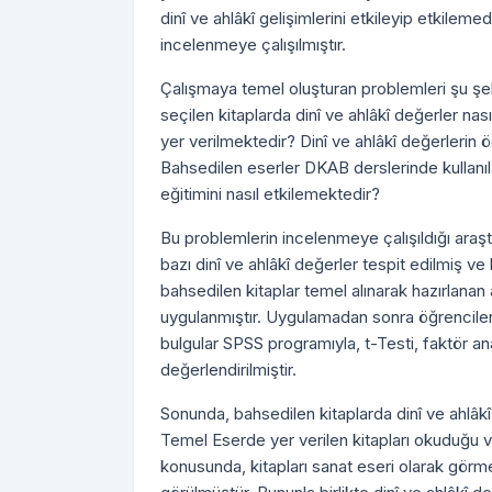
dinî ve ahlâkî gelişimlerini etkileyip etkilemedi
incelenmeye çalışılmıştır.
Çalışmaya temel oluşturan problemleri şu ş
seçilen kitaplarda dinî ve ahlâkî değerler n
yer verilmektedir? Dinî ve ahlâkî değerlerin 
Bahsedilen eserler DKAB derslerinde kullanıla
eğitimini nasıl etkilemektedir?
Bu problemlerin incelenmeye çalışıldığı araşt
bazı dinî ve ahlâkî değerler tespit edilmiş ve 
bahsedilen kitaplar temel alınarak hazırlanan 
uygulanmıştır. Uygulamadan sonra öğrenciler
bulgular SPSS programıyla, t-Testi, faktör ana
değerlendirilmiştir.
Sonunda, bahsedilen kitaplarda dinî ve ahlâkî
Temel Eserde yer verilen kitapları okuduğu v
konusunda, kitapları sanat eseri olarak görme