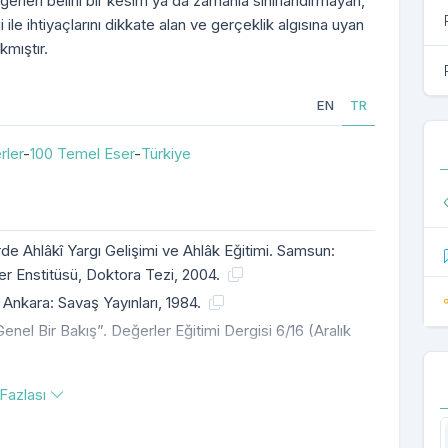
ğerleri belirli bir kesim ya da zamanla sınırlandırmayan,
 ile ihtiyaçlarını dikkate alan ve gerçeklik algısına uyan
kmıştır.
EN
TR
rler
-
100 Temel Eser
-
Türkiye
de Ahlâkî Yargı Gelişimi ve Ahlâk Eğitimi. Samsun:
er Enstitüsü, Doktora Tezi, 2004.
 Ankara: Savaş Yayınları, 1984.
nel Bir Bakış”. Değerler Eğitimi Dergisi 6/16 (Aralık
Fazlası