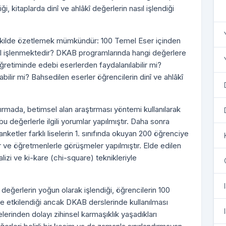
ği, kitaplarda dinî ve ahlâkî değerlerin nasıl işlendiği
Bu
ekilde özetlemek mümkündür: 100 Temel Eser içinden
asıl işlenmektedir? DKAB programlarında hangi değerlere
öğretiminde edebi eserlerden faydalanılabilir mi?
bilir mi? Bahsedilen eserler öğrencilerin dinî ve ahlâkî
ırmada, betimsel alan araştırması yöntemi kullanılarak
bu değerlerle ilgili yorumlar yapılmıştır. Daha sonra
anketler farklı liselerin 1. sınıfında okuyan 200 öğrenciye
 ve öğretmenlerle görüşmeler yapılmıştır. Elde edilen
lizi ve ki-kare (chi-square) teknikleriyle
 değerlerin yoğun olarak işlendiği, öğrencilerin 100
e etkilendiği ancak DKAB derslerinde kullanılması
lerinden dolayı zihinsel karmaşıklık yaşadıkları