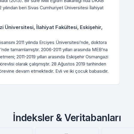
mladı (2013). Bir süre Millî Eğitim Bakanlığı’nda DKAB
2 yılından beri Sivas Cumhuriyet Üniversitesi İlahiyat
 Üniversitesi, İlahiyat Fakültesi, Eskişehir,
lisansını 2011 yılında Erciyes Üniversitesi’nde, doktora
si’nde tamamlamıştır. 2006-2011 yılları arasında MEB’na
ğretmeni; 2011-2019 yılları arasında Eskişehir Osmangazi
örevlisi olarak çalışmıştır. 28 Ağustos 2019 tarihinden
örevine devam etmektedir. Evli ve iki çocuk babasıdır.
İndeksler & Veritabanları