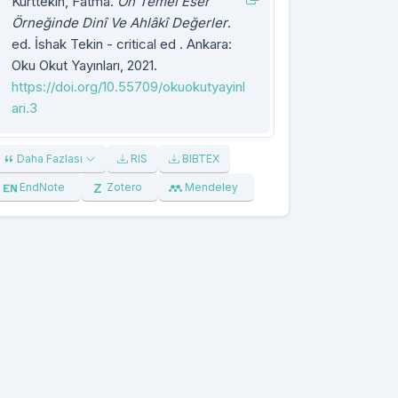
Kurttekin, Fatma.
On Temel Eser
Örneğinde Dinî Ve Ahlâkî Değerler
.
ed. İshak Tekin - critical ed . Ankara:
Oku Okut Yayınları, 2021.
https://doi.org/10.55709/okuokutyayinl
ari.3
Daha Fazlası
RIS
BIBTEX
EndNote
Zotero
Mendeley