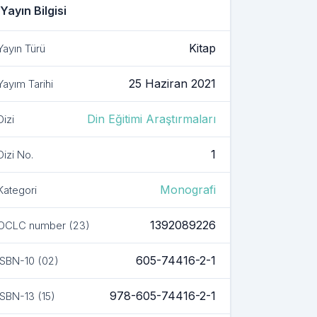
Yayın Bilgisi
 kitapla ilgili ayrıntılar
Kitap
Yayın Türü
25 Haziran 2021
Yayım Tarihi
Din Eğitimi Araştırmaları
Dizi
1
Dizi No.
Monografi
Kategori
1392089226
OCLC number (23)
605-74416-2-1
ISBN-10 (02)
978-605-74416-2-1
ISBN-13 (15)