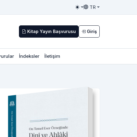
TR
Toggle theme
Toggle language
Kitap Yayın Başvurusu
Giriş
urular
İndeksler
İletişim