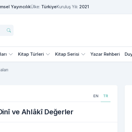
msel Yayıncılık
Ülke:
Türkiye
Kuruluş Yılı:
2021
ları
Kitap Türleri
Kitap Serisi
Yazar Rehberi
Duy
aları
EN
TR
inî ve Ahlâkî Değerler