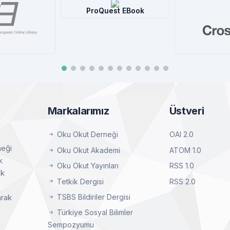
st EBook
tral®
etay
Crossref
Worl
Detay
D
Markalarımız
Üstveri
Oku Okut Derneği
OAI 2.0
neği
Oku Okut Akademi
ATOM 1.0
k
Oku Okut Yayınları
RSS 1.0
ak
Tetkik Dergisi
RSS 2.0
TSBS Bildiriler Dergisi
arak
Türkiye Sosyal Bilimler
Sempozyumu