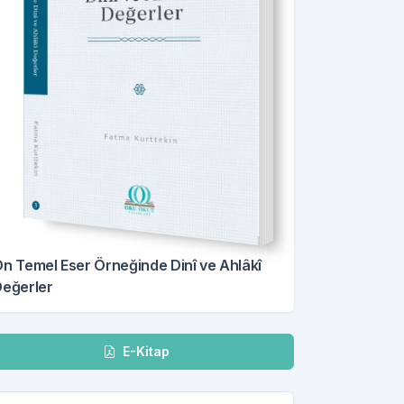
n Temel Eser Örneğinde Dinî ve Ahlâkî
eğerler
dir
E-Kitap