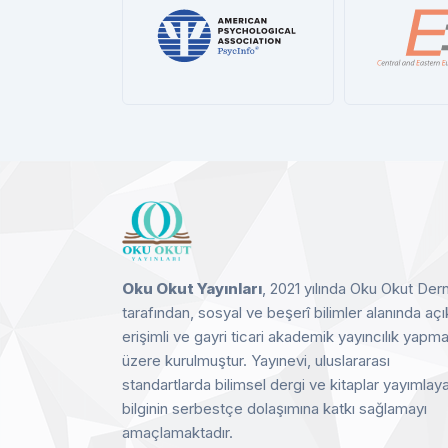
ProQue
Cen
D
sycInfo®
CEEOL
etay
Detay
Oku Okut Yayınları
, 2021 yılında Oku Okut Der
tarafından, sosyal ve beşerî bilimler alanında açı
erişimli ve gayri ticari akademik yayıncılık yapm
üzere kurulmuştur. Yayınevi, uluslararası
standartlarda bilimsel dergi ve kitaplar yayımlay
bilginin serbestçe dolaşımına katkı sağlamayı
amaçlamaktadır.