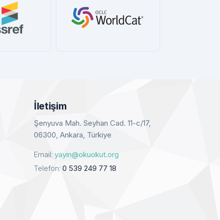
dCat
Book Cites
Google
etay
Detay
De
İletişim
Şenyuva Mah. Seyhan Cad. 11-c/17,
06300, Ankara, Türkiye
Email:
yayin@okuokut.org
Telefon:
0 539 249 77 18