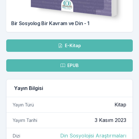
Bir Sosyolog Bir Kavram ve Din - 1
İndir
E-Kitap
EPUB
Yayın Bilgisi
Mevcut yayın biçimiyle ilgili ayrıntılar: E-Kit
Mevcut yayın biçimiyle ilgili ayrıntılar: EPUB
Kitap
Yayın Türü
3 Kasım 2023
Yayım Tarihi
Din Sosyolojisi Araştırmaları
Dizi