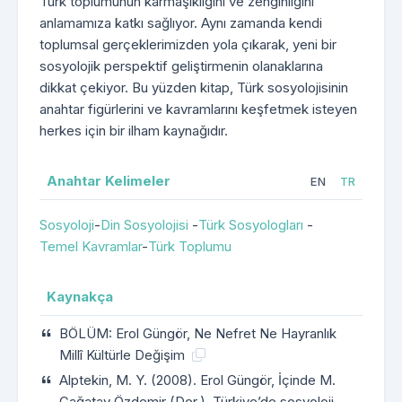
Türk toplumunun karmaşıklığını ve zenginliğini
anlamamıza katkı sağlıyor. Aynı zamanda kendi
toplumsal gerçeklerimizden yola çıkarak, yeni bir
sosyolojik perspektif geliştirmenin olanaklarına
dikkat çekiyor. Bu yüzden kitap, Türk sosyolojisinin
anahtar figürlerini ve kavramlarını keşfetmek isteyen
herkes için bir ilham kaynağıdır.
Anahtar Kelimeler
EN
TR
Sosyoloji
-
Din Sosyolojisi
-
Türk Sosyologları
-
Temel Kavramlar
-
Türk Toplumu
Kaynakça
BÖLÜM: Erol Güngör, Ne Nefret Ne Hayranlık
Millî Kültürle Değişim
Alptekin, M. Y. (2008). Erol Güngör, İçinde M.
Çağatay Özdemir (Der.), Türkiye’de sosyoloji