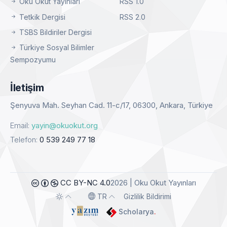
Oku Okut Yayınları
RSS 1.0
Tetkik Dergisi
RSS 2.0
TSBS Bildiriler Dergisi
Türkiye Sosyal Bilimler
Sempozyumu
İletişim
Şenyuva Mah. Seyhan Cad. 11-c/17, 06300, Ankara, Türkiye
Email:
yayin@okuokut.org
Telefon:
0 539 249 77 18
CC BY-NC 4.0
2026 | Oku Okut Yayınları
TR
Gizlilik Bildirimi
Toggle theme
Toggle language
Scholarya
.