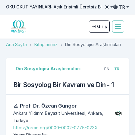
TR
OKU OKUT YAYINLARI: Açık Erişimli Ücretsiz Bilimsel Yayıncılı
Toggle them
Toggle la
Giriş
Ana Sayfa
Kitaplarımız
Din Sosyolojisi Araştırmaları
Din Sosyolojisi Araştırmaları
EN
TR
Bir Sosyolog Bir Kavram ve Din - 1
Yazarlar
Prof. Dr. Özcan Güngör
Ankara Yıldırım Beyazıt Üniversitesi, Ankara,
Türkiye
https://orcid.org/0000-0002-0775-023X
Yazar Biyografisi