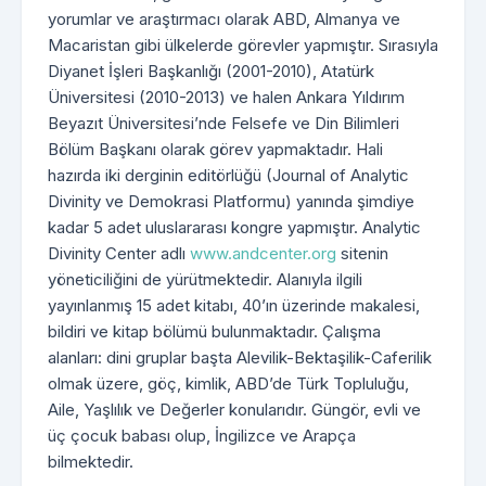
yorumlar ve araştırmacı olarak ABD, Almanya ve
Macaristan gibi ülkelerde görevler yapmıştır. Sırasıyla
Diyanet İşleri Başkanlığı (2001-2010), Atatürk
Üniversitesi (2010-2013) ve halen Ankara Yıldırım
Beyazıt Üniversitesi’nde Felsefe ve Din Bilimleri
Bölüm Başkanı olarak görev yapmaktadır. Hali
hazırda iki derginin editörlüğü (Journal of Analytic
Divinity ve Demokrasi Platformu) yanında şimdiye
kadar 5 adet uluslararası kongre yapmıştır. Analytic
Divinity Center adlı
www.andcenter.org
sitenin
yöneticiliğini de yürütmektedir. Alanıyla ilgili
yayınlanmış 15 adet kitabı, 40’ın üzerinde makalesi,
bildiri ve kitap bölümü bulunmaktadır. Çalışma
alanları: dini gruplar başta Alevilik-Bektaşilik-Caferilik
olmak üzere, göç, kimlik, ABD’de Türk Topluluğu,
Aile, Yaşlılık ve Değerler konularıdır. Güngör, evli ve
üç çocuk babası olup, İngilizce ve Arapça
bilmektedir.