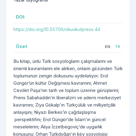
DOI:
https://doi.org/10.55709/okuokutpress.44
Özet
EN
TR
Bu kitap, ünlü Türk sosyologların çalışmalarını ve
önemli kavramlarını ele alırken, onların gözünden Türk
toplumunun zengin dokusunu aydınlatıyor. Erol
Güngör’ün kültür Değişmesi kavramını; Ahmet
Cevdet Paşa’nın tarih ve toplum üzerine görüşlerini;
Prens Sabahaddin’in liberalizm ve ademi merkeziyet
kavramını; Ziya Gökalp'ın Türkçülük ve milliyetçilik
anlayışını; Niyazi Berkes’in çağdaşlaşma
perspektifini; Erol Güngör’de İslam'ın güncel
meselelerini; Aliya İzzetbegoviç’de uygarlık
konusunu; Orhan Türkdoğan'ın köy sosyolojisi