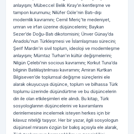
anlayışını; Mübeccel Belik Kıray’ın kentleşme ve
tampon kurumunu; Nilüfer Göle'nin Batı-dışı
modernlik kavramını; Cemil Meriç’te medeniyet,
umran ve irfan üzerine düşüncelerini; Baykan
Sezer’de Doğu-Batı dikotomisini; Ünver Günay’da
Anadolu'nun Türkleşmesi ve İslamlaşması sürecini;
Şerif Mardin'in sivil toplum, ideoloji ve modernleşme
anlayışını; Mümtaz Turhan'ın kültür değişmelerini;
Nilgün Çelebi’nin socious kavramını; Korkut Tuna’da
bilginin Batılılaştırılması kavramını; Amiran Kurtkan
Bilgiseven’de toplumsal değişme süreçlerini ele
alarak okuyucuya düşünce, toplum ve bilhassa Türk
toplumu üzerinde düşündürtme ve bu düşüncelerin
din ile olan etkileşimleri ele alındı. Bu kitap, Türk
sosyologlarının düşüncelerini ve kavramlarını
derinlemesine incelemek isteyen herkes için bir
kılavuz niteliği taşıyor. Her bir yazar, ilgili sosyologun
düşünsel mirasını özgün bir bakış açısıyla ele alarak,