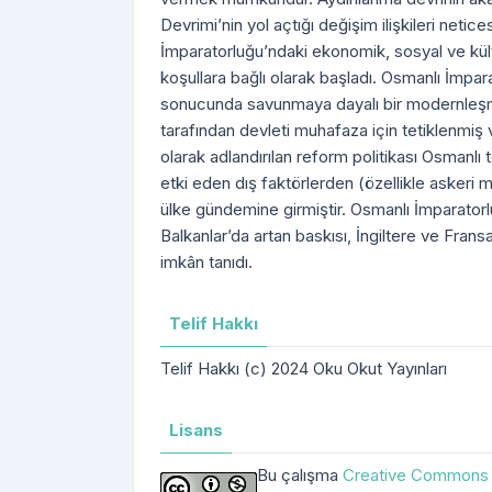
Devrimi’nin yol açtığı değişim ilişkileri neti
İmparatorluğu’ndaki ekonomik, sosyal ve kül
koşullara bağlı olarak başladı. Osmanlı İmpar
sonucunda savunmaya dayalı bir modernleşm
tarafından devleti muhafaza için tetiklenmiş 
olarak adlandırılan reform politikası Osmanl
etki eden dış faktörlerden (özellikle askeri m
ülke gündemine girmiştir. Osmanlı İmparator
Balkanlar’da artan baskısı, İngiltere ve Frans
imkân tanıdı.
Telif Hakkı
Telif Hakkı (c) 2024 Oku Okut Yayınları
Lisans
Bu çalışma
Creative Commons A