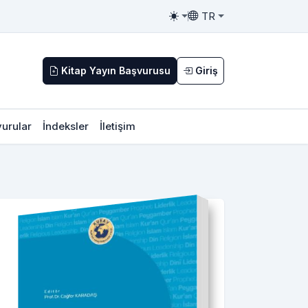
TR
Toggle theme
Toggle language
Kitap Yayın Başvurusu
Giriş
urular
İndeksler
İletişim