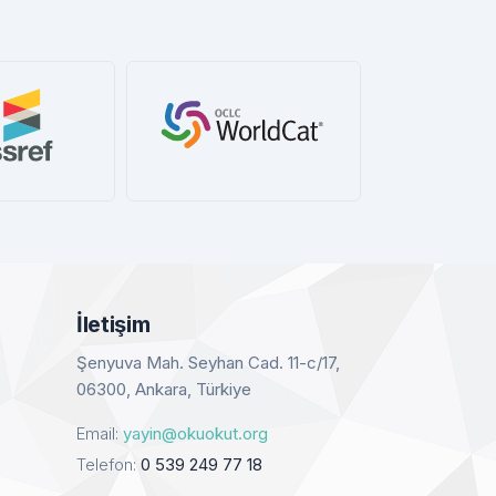
WorldCat
Book Cites
G
Detay
Detay
İletişim
Şenyuva Mah. Seyhan Cad. 11-c/17,
06300, Ankara, Türkiye
Email:
yayin@okuokut.org
Telefon:
0 539 249 77 18