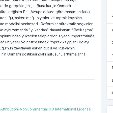
cesinde gerçekleşmişti. Buna karşın Osmanlı
türel değişim Batı Avrupa’dakine göre tamamen farklı
atorluğu, askeri mağlubiyetler ve toprak kayıpları
e modelini benimsedi. Reformlar bürokratik seçkinler
ve aynı zamanda “yukarıdan” dayatılmıştır. “Batılılaşma”
ı toplumundan yükselen taleplerden ziyade imparatorluğa
ağlubiyetler ve neticesindeki toprak kayıpları) dolayı
luğu’nun zayıflayan askeri gücü ve Rusya’nın
a’nın Osmanlı politikasındaki nüfuzunu arttırmalarına
ttribution-NonCommercial 4.0 International License