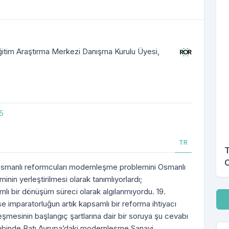
Eğitim Araştırma Merkezi Danışma Kurulu Üyesi,
85
TR
T
O
nda Osmanlı reformcuları modernleşme problemini Osmanlı
iminin yerleştirilmesi olarak tanımlıyorlardı;
 bir dönüşüm süreci olarak algılanmıyordu. 19.
İn
ise imparatorluğun artık kapsamlı bir reforma ihtiyacı
şmesinin başlangıç şartlarına dair bir soruya şu cevabı
binde Batı Avrupa’daki modernleşme Sanayi