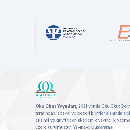
P
APA PsycInfo®
CEEOL
Detay
Detay
Oku Okut Yayınları
, 2021 yılında Oku Okut Der
tarafından, sosyal ve beşerî bilimler alanında açı
erişimli ve gayri ticari akademik yayıncılık yapm
üzere kurulmuştur. Yayınevi, uluslararası