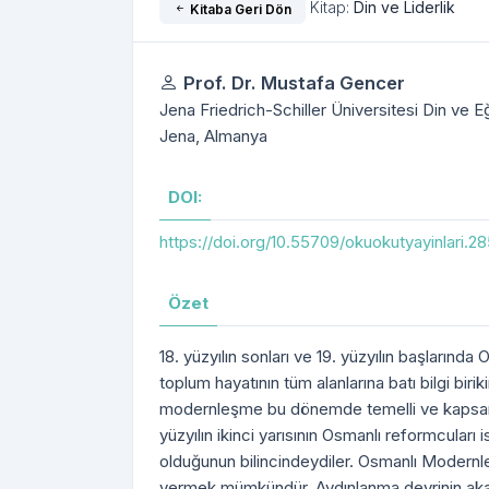
Kitap:
Din ve Liderlik
Kitaba Geri Dön
Yazarlar
Prof. Dr. Mustafa Gencer
Jena Friedrich-Schiller Üniversitesi Din ve 
Jena, Almanya
DOI:
https://doi.org/10.55709/okuokutyayinlari.2
Özet
18. yüzyılın sonları ve 19. yüzyılın başları
toplum hayatının tüm alanlarına batı bilgi birik
modernleşme bu dönemde temelli ve kapsamlı
yüzyılın ikinci yarısının Osmanlı reformcuları 
olduğunun bilincindeydiler. Osmanlı Modernle
vermek mümkündür. Aydınlanma devrinin aka