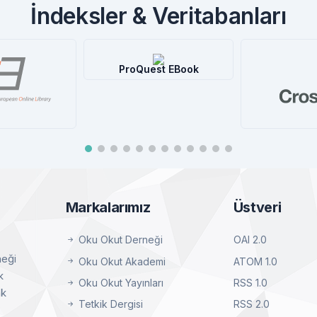
İndeksler & Veritabanları
roQuest EBook
Central®
Detay
Crossref
Detay
Markalarımız
Üstveri
Oku Okut Derneği
OAI 2.0
neği
Oku Okut Akademi
ATOM 1.0
k
Oku Okut Yayınları
RSS 1.0
ak
Tetkik Dergisi
RSS 2.0