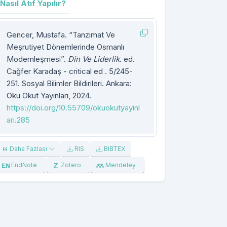
Nasıl Atıf Yapılır?
Gencer, Mustafa. “Tanzimat Ve
Meşrutiyet Dönemlerinde Osmanlı
Modernleşmesi”.
Din Ve Liderlik
. ed.
Cağfer Karadaş - critical ed . 5/245-
251. Sosyal Bilimler Bildirileri. Ankara:
Oku Okut Yayınları, 2024.
https://doi.org/10.55709/okuokutyayinl
ari.285
Daha Fazlası
RIS
BIBTEX
EndNote
Zotero
Mendeley