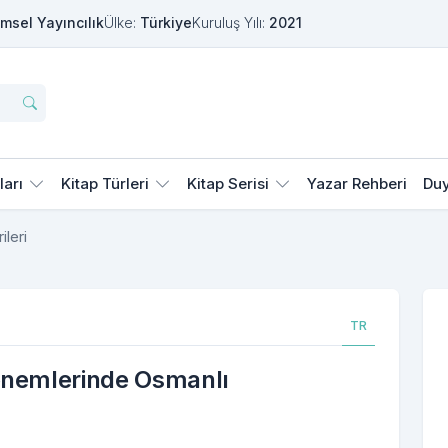
msel Yayıncılık
Ülke:
Türkiye
Kuruluş Yılı:
2021
ları
Kitap Türleri
Kitap Serisi
Yazar Rehberi
Duy
ileri
TR
önemlerinde Osmanlı