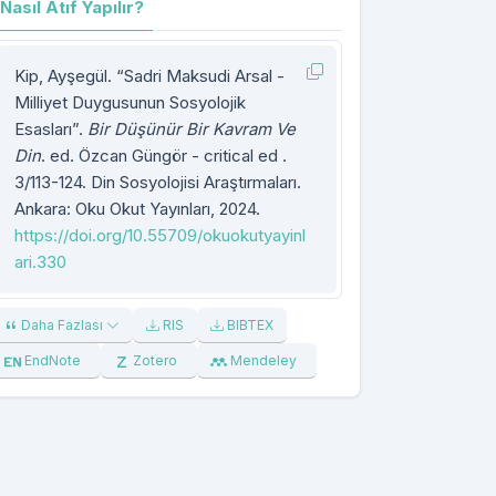
Nasıl Atıf Yapılır?
Kip, Ayşegül. “Sadri Maksudi Arsal -
Milliyet Duygusunun Sosyolojik
Esasları”.
Bir Düşünür Bir Kavram Ve
Din
. ed. Özcan Güngör - critical ed .
3/113-124. Din Sosyolojisi Araştırmaları.
Ankara: Oku Okut Yayınları, 2024.
https://doi.org/10.55709/okuokutyayinl
ari.330
Daha Fazlası
RIS
BIBTEX
EndNote
Zotero
Mendeley