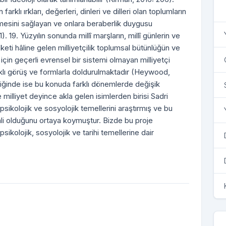
farklı ırkları, değerleri, dinleri ve dilleri olan toplumların
şmesini sağlayan ve onlara beraberlik duygusu
. 19. Yüzyılın sonunda millî marşların, millî günlerin ve
reketi hâline gelen milliyetçilik toplumsal bütünlüğün ve
e için geçerli evrensel bir sistemi olmayan milliyetçi
rklı görüş ve formlarla doldurulmaktadır (Heywood,
diğinde ise bu konuda farklı dönemlerde değişik
e milliyet deyince akla gelen isimlerden birisi Sadri
psikolojik ve sosyolojik temellerini araştırmış ve bu
mli olduğunu ortaya koymuştur. Bizde bu proje
sikolojik, sosyolojik ve tarihi temellerine dair