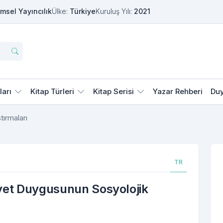
msel Yayıncılık
Ülke:
Türkiye
Kuruluş Yılı:
2021
ları
Kitap Türleri
Kitap Serisi
Yazar Rehberi
Duy
tırmaları
TR
iyet Duygusunun Sosyolojik