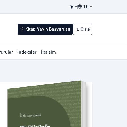
TR
Toggle theme
Toggle language
Kitap Yayın Başvurusu
Giriş
urular
İndeksler
İletişim