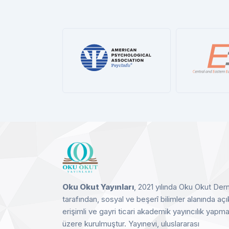
ProQue
Cen
D
sycInfo®
CEEOL
Detay
Detay
Oku Okut Yayınları
, 2021 yılında Oku Okut Der
tarafından, sosyal ve beşerî bilimler alanında açı
erişimli ve gayri ticari akademik yayıncılık yapm
üzere kurulmuştur. Yayınevi, uluslararası