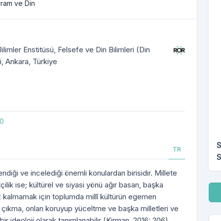
vram ve Din
ilimler Enstitüsü, Felsefe ve Din Bilimleri (Din
i, Ankara, Türkiye
30
S
TR
S
lendiği ve incelediği önemli konulardan birisidir. Millete
tçilik ise; kültürel ve siyasi yönü ağır basan, başka
İn
z kalmamak için toplumda millî kültürün egemen
p çıkma, onları koruyup yüceltme ve başka milletleri ve
r ideoloji olarak tanımlanabilir (Kirman, 2016: 206).