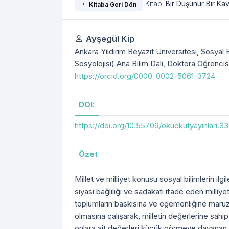
Kitap:
Bir Düşünür Bir Ka
Kitaba Geri Dön
Yazarlar
Ayşegül Kip
Ankara Yıldırım Beyazıt Üniversitesi, Sosyal B
Sosyolojisi) Ana Bilim Dalı, Doktora Öğrencis
https://orcid.org/0000-0002-5061-3724
DOI:
https://doi.org/10.55709/okuokutyayinlari.3
Özet
Millet ve milliyet konusu sosyal bilimlerin ilgi
siyasi bağlılığı ve sadakatı ifade eden milliye
toplumların baskısına ve egemenliğine maru
olmasına çalışarak, milletin değerlerine sahi
onlara ait değerleri küçük görmeye dayanan bi