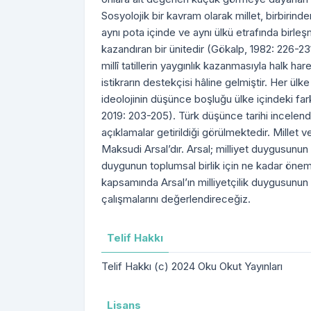
Sosyolojik bir kavram olarak millet, birbirinden 
aynı pota içinde ve aynı ülkü etrafında birle
kazandıran bir ünitedir (Gökalp, 1982: 226-231)
millî tatillerin yaygınlık kazanmasıyla halk ha
istikrarın destekçisi hâline gelmiştir. Her ülk
ideolojinin düşünce boşluğu ülke içindeki fa
2019: 203-205). Türk düşünce tarihi incelen
açıklamalar getirildiği görülmektedir. Millet v
Maksudi Arsal’dır. Arsal; milliyet duygusunun 
duygunun toplumsal birlik için ne kadar öne
kapsamında Arsal’ın milliyetçilik duygusunun p
çalışmalarını değerlendireceğiz.
Telif Hakkı
Telif Hakkı (c) 2024 Oku Okut Yayınları
Lisans