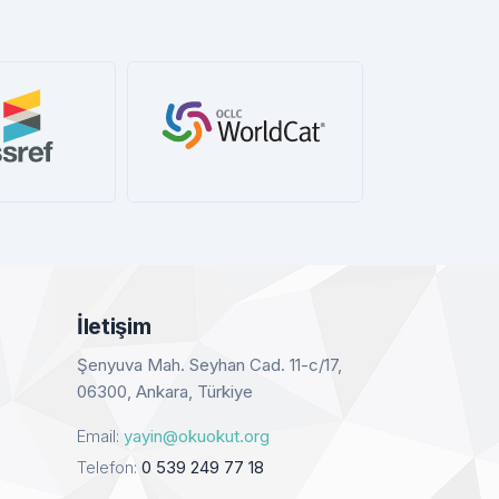
dCat
Book Cites
Google
etay
Detay
De
İletişim
Şenyuva Mah. Seyhan Cad. 11-c/17,
06300, Ankara, Türkiye
Email:
yayin@okuokut.org
Telefon:
0 539 249 77 18