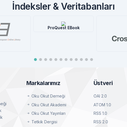
İndeksler & Veritabanları
st EBook
tral®
etay
Crossref
Worl
Detay
D
Markalarımız
Üstveri
Oku Okut Derneği
OAI 2.0
neği
Oku Okut Akademi
ATOM 1.0
k
Oku Okut Yayınları
RSS 1.0
ak
Tetkik Dergisi
RSS 2.0