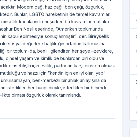
acaktır. Modern çağ, haz çağı, ben çağı, özgürlük,
mektedir. Bunlar, LGBTQ hareketinin de temel kavramları
e cinsellik konularını konuşurken bu kavramlar mutlaka
meşhur Ben Nesli eserinde, “Amerikan toplumunda
rinin kabul edilmesiyle sonuçlanmıştır”, der. Bireysellik
u ile sosyal değerlere bağlılı-ğın ortadan kalkmasına
diği bir toplum-da, ben’i ilgilendiren her şeye –zevklere,
oldu; cinsel yaşam ve kimlik de bunlardan biri oldu ve
ık cinsel ilişki için evlilik, partnerin karşı cinsten olması
 mutluluğu ve hazzı için “kendin için en iyi olanı yap”
mu umursamayan, ben-merkezli bir ahlâk anlayışına da
ın istedikleri her-hangi biriyle, istedikleri bir biçimde
) bir-likte olması özgürlük olarak tanımlandı.