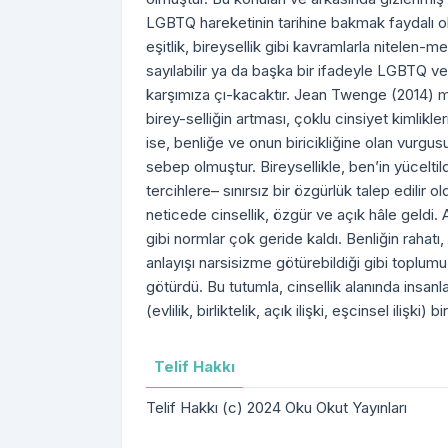
LGBTQ hareketinin tarihine bakmak faydalı ol
eşitlik, bireysellik gibi kavramlarla nitelen-
sayılabilir ya da başka bir ifadeyle LGBTQ v
karşımıza çı-kacaktır. Jean Twenge (2014) 
birey-selliğin artması, çoklu cinsiyet kimlikle
ise, benliğe ve onun biricikliğine olan vurgus
sebep olmuştur. Bireysellikle, ben’in yüceltil
tercihlere– sınırsız bir özgürlük talep edilir 
neticede cinsellik, özgür ve açık hâle geldi. Art
gibi normlar çok geride kaldı. Benliğin rahatı,
anlayışı narsisizme götürebildiği gibi toplu
götürdü. Bu tutumla, cinsellik alanında insanlar
(evlilik, birliktelik, açık ilişki, eşcinsel ilişki
Telif Hakkı
Telif Hakkı (c) 2024 Oku Okut Yayınları