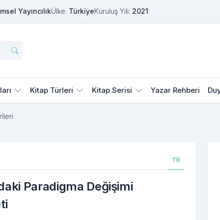
msel Yayıncılık
Ülke:
Türkiye
Kuruluş Yılı:
2021
ları
Kitap Türleri
Kitap Serisi
Yazar Rehberi
Duy
ileri
TR
ndaki Paradigma Değişimi
ti