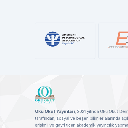
APA PsycInfo®
CE
Detay
D
Oku Okut Yayınları
, 2021 yılında Oku Okut Der
tarafından, sosyal ve beşerî bilimler alanında açı
erişimli ve gayri ticari akademik yayıncılık yapm