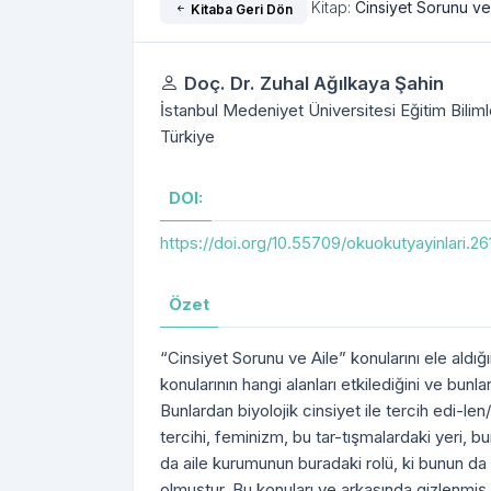
Kitap:
Cinsiyet Sorunu ve
Kitaba Geri Dön
Yazarlar
Doç. Dr. Zuhal Ağılkaya Şahin
İstanbul Medeniyet Üniversitesi Eğitim Bilimleri
Türkiye
DOI:
https://doi.org/10.55709/okuokutyayinlari.26
Özet
“Cinsiyet Sorunu ve Aile” konularını ele aldığı
konularının hangi alanları etkilediğini ve bun
Bunlardan biyolojik cinsiyet ile tercih edi-len
tercihi, feminizm, bu tar-tışmalardaki yeri, b
da aile kurumunun buradaki rolü, ki bunun da y
olmuştur. Bu konuları ve arkasında gizlenmiş