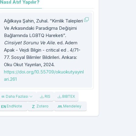
Nasıl Atıf Yapılır?
Ağılkaya Şahin, Zuhal. “Kimlik Talepleri
Ve Arkasındaki Paradigma Değişimi
Bağlamında LGBTQ Hareketi”.
Cinsiyet Sorunu Ve Aile
. ed. Adem
Apak - Vejdi Bilgin - critical ed . 4/71-
77. Sosyal Bilimler Bildirileri. Ankara:
Oku Okut Yayınları, 2024.
https://doi.org/10.55709/okuokutyayinl
ari.261
Daha Fazlası
RIS
BIBTEX
EndNote
Zotero
Mendeley