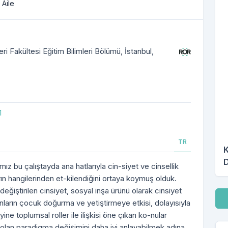
 Aile
 Fakültesi Eğitim Bilimleri Bölümü, İstanbul,
1
TR
K
D
mız bu çalıştayda ana hatlarıyla cin-siyet ve cinsellik
ların hangilerinden et-kilendiğini ortaya koymuş olduk.
/değiştirilen cinsiyet, sosyal inşa ürünü olarak cinsiyet
İn
unların çocuk doğurma ve yetiştirmeye etkisi, dolayısıyla
ine toplumsal roller ile ilişkisi öne çıkan ko-nular
 olan paradigma değişimini daha iyi anlayabilmek adına