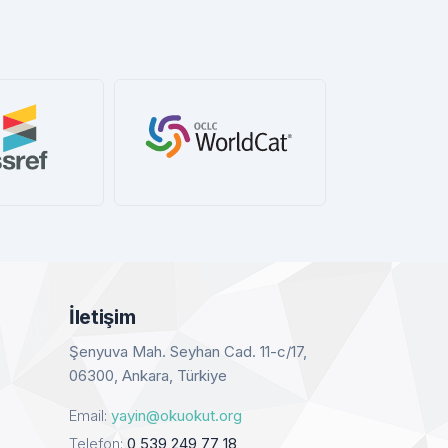
sref
WorldCat
Book 
etay
Detay
De
İletişim
Şenyuva Mah. Seyhan Cad. 11-c/17,
06300, Ankara, Türkiye
Email:
yayin@okuokut.org
Telefon:
0 539 249 77 18