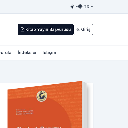
TR
Toggle theme
Toggle language
Kitap Yayın Başvurusu
Giriş
urular
İndeksler
İletişim