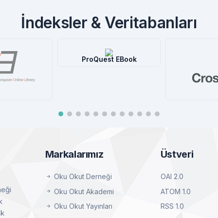
İndeksler & Veritabanları
ProQuest EBook
Central®
Detay
EOL
Cros
etay
D
Markalarımız
Üstveri
Oku Okut Derneği
OAI 2.0
neği
Oku Okut Akademi
ATOM 1.0
k
Oku Okut Yayınları
RSS 1.0
ak