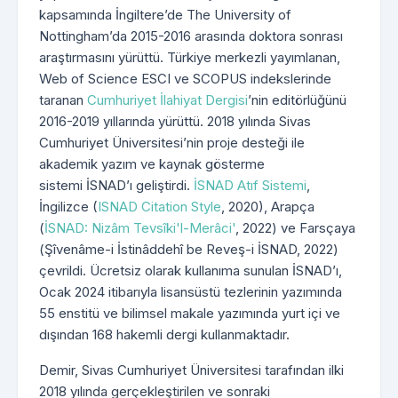
kapsamında İngiltere’de The University of
Nottingham’da 2015-2016 arasında doktora sonrası
araştırmasını yürüttü. Türkiye merkezli yayımlanan,
Web of Science ESCI ve SCOPUS indekslerinde
taranan
Cumhuriyet İlahiyat Dergisi
’nin editörlüğünü
2016-2019 yıllarında yürüttü. 2018 yılında Sivas
Cumhuriyet Üniversitesi’nin proje desteği ile
akademik yazım ve kaynak gösterme
sistemi İSNAD’ı geliştirdi.
İSNAD Atıf Sistemi
,
İngilizce (
ISNAD Citation Style
, 2020), Arapça
(
İSNAD: Nizâm Tevsîki'l-Merâci'
, 2022) ve Farsçaya
(Şîvenâme-i İstinâddehî be Reveş-i İSNAD, 2022)
çevrildi. Ücretsiz olarak kullanıma sunulan İSNAD’ı,
Ocak 2024 itibarıyla lisansüstü tezlerinin yazımında
55 enstitü ve bilimsel makale yazımında yurt içi ve
dışından 168 hakemli dergi kullanmaktadır.
Demir, Sivas Cumhuriyet Üniversitesi tarafından ilki
2018 yılında gerçekleştirilen ve sonraki