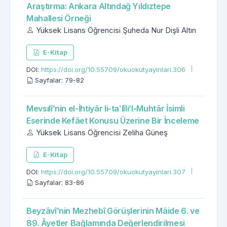
Araştırma: Ankara Altındağ Yıldıztepe
Mahallesi Örneği
Yüksek Lisans Öğrencisi Şuheda Nur Dişli Altın
E-Kitap
DOI:
https://doi.org/10.55709/okuokutyayinlari.306
Sayfalar: 79-82
Mevsılî’nin el-İhtiyâr li-taʽlîli’l-Muhtâr İsimli
Eserinde Kefâet Konusu Üzerine Bir İnceleme
Yüksek Lisans Öğrencisi Zeliha Güneş
E-Kitap
DOI:
https://doi.org/10.55709/okuokutyayinlari.307
Sayfalar: 83-86
Beyzâvî’nin Mezhebî Görüşlerinin Mâide 6. ve
89. Âyetler Bağlamında Değerlendirilmesi