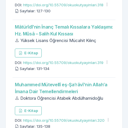
DOI:
https://doi.org/10.55709/okuokutyayinlari.318
Sayfalar: 127-130
Mâtürîdî’nin İnanç Temalı Kıssalara Yaklaşımı:
Hz. Mûsâ – Salih Kul Kıssası
Yüksek Lisans Öğrencisi Mücahit Kılınç
E-Kitap
DOI:
https://doi.org/10.55709/okuokutyayinlari.319
Sayfalar: 131-134
Muhammed Mütevellî eş-Şa‘râvî’nin Allah’a
İmana Dair Temellendirmeleri
Doktora Öğrencisi Atabek Abdülhamidoğlu
E-Kitap
DOI:
https://doi.org/10.55709/okuokutyayinlari.320
Sayfalar: 135-138