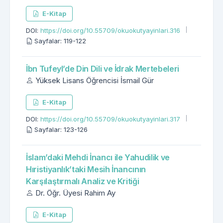
E-Kitap
DOI:
https://doi.org/10.55709/okuokutyayinlari.316
Sayfalar: 119-122
İbn Tufeyl’de Din Dili ve İdrak Mertebeleri
Yüksek Lisans Öğrencisi İsmail Gür
E-Kitap
DOI:
https://doi.org/10.55709/okuokutyayinlari.317
Sayfalar: 123-126
İslam’daki Mehdi İnancı ile Yahudilik ve
Hıristiyanlık’taki Mesih İnancının
Karşılaştırmalı Analiz ve Kritiği
Dr. Öğr. Üyesi Rahim Ay
E-Kitap