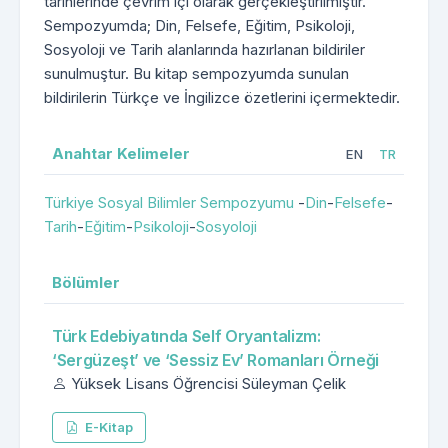
tarihlerinde çevrim içi olarak gerçekleştirilmiştir.
Sempozyumda; Din, Felsefe, Eğitim, Psikoloji,
Sosyoloji ve Tarih alanlarında hazırlanan bildiriler
sunulmuştur. Bu kitap sempozyumda sunulan
bildirilerin Türkçe ve İngilizce özetlerini içermektedir.
Anahtar Kelimeler
EN
TR
Türkiye Sosyal Bilimler Sempozyumu
-
Din
-
Felsefe
-
Tarih
-
Eğitim
-
Psikoloji
-
Sosyoloji
Bölümler
Türk Edebiyatında Self Oryantalizm:
‘Sergüzeşt’ ve ‘Sessiz Ev’ Romanları Örneği
Yüksek Lisans Öğrencisi Süleyman Çelik
E-Kitap