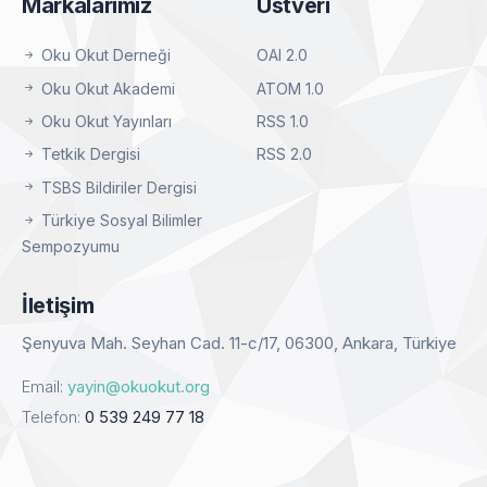
Markalarımız
Üstveri
Oku Okut Derneği
OAI 2.0
Oku Okut Akademi
ATOM 1.0
Oku Okut Yayınları
RSS 1.0
Tetkik Dergisi
RSS 2.0
TSBS Bildiriler Dergisi
Türkiye Sosyal Bilimler
Sempozyumu
İletişim
Şenyuva Mah. Seyhan Cad. 11-c/17, 06300, Ankara, Türkiye
Email:
yayin@okuokut.org
Telefon:
0 539 249 77 18