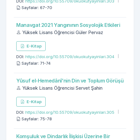
DOI:
https://doi.org/10.55709/okuokutyayinlari.303
Sayfalar: 67-70
Manavgat 2021 Yangınının Sosyolojik Etkileri
Yüksek Lisans Öğrencisi Güler Pervaz
E-Kitap
DOI:
https://doi.org/10.55709/okuokutyayinlari.304
Sayfalar: 71-74
Yûsuf el-Hemedânî’nin Din ve Toplum Görüşü
Yüksek Lisans Öğrencisi Servet Şahin
E-Kitap
DOI:
https://doi.org/10.55709/okuokutyayinlari.305
Sayfalar: 75-78
Komşuluk ve Dindarlık İlişkisi Üzerine Bir