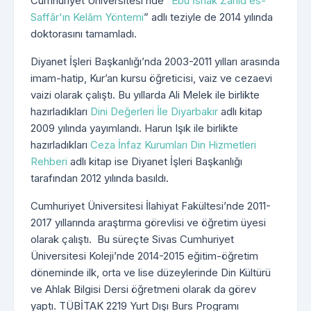
Cumhuriyet Üniversitesi’nde “
Ebû İshâk Zâhid es-
Saffâr'ın Kelâm Yöntemi
” adlı teziyle de 2014 yılında
doktorasını tamamladı.
Diyanet İşleri Başkanlığı’nda 2003-2011 yılları arasında
imam-hatip, Kur’an kursu öğreticisi, vaiz ve cezaevi
vaizi olarak çalıştı. Bu yıllarda Ali Melek ile birlikte
hazırladıkları
Dini Değerleri İle Diyarbakır
adlı kitap
2009 yılında yayımlandı. Harun Işık ile birlikte
hazırladıkları
Ceza İnfaz Kurumları Din Hizmetleri
Rehberi
adlı kitap ise Diyanet İşleri Başkanlığı
tarafından 2012 yılında basıldı.
Cumhuriyet Üniversitesi İlahiyat Fakültesi’nde 2011-
2017 yıllarında araştırma görevlisi ve öğretim üyesi
olarak çalıştı. Bu süreçte Sivas Cumhuriyet
Üniversitesi Koleji’nde 2014-2015 eğitim-öğretim
döneminde ilk, orta ve lise düzeylerinde Din Kültürü
ve Ahlak Bilgisi Dersi öğretmeni olarak da görev
yaptı. TÜBİTAK 2219 Yurt Dışı Burs Programı