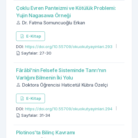
Çoklu Evren Panteizmi ve Kötülük Problemi:
Yujin Nagasawa Örneği
Dr. Fatma Somuncuoğlu Erkan
E-Kitap
DOI:
https://doi.org/10.55709/okuokutyayinlari.293
Sayfalar: 27-30
Fârâbî’nin Felsefe Sisteminde Tanrı’nın
Varlığını Bilmenin İki Yolu
Doktora Öğrencisi Haticetül Kübra Özelçi
E-Kitap
DOI:
https://doi.org/10.55709/okuokutyayinlari.294
Sayfalar: 31-34
Plotinos’ta Bilinç Kavramı