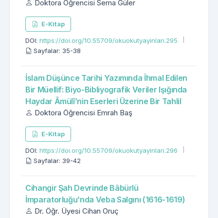
Doktora Öğrencisi Sema Güler
E-Kitap
DOI:
https://doi.org/10.55709/okuokutyayinlari.295
Sayfalar: 35-38
İslam Düşünce Tarihi Yazımında İhmal Edilen
Bir Müellif: Biyo-Bibliyografik Veriler Işığında
Haydar Âmülî’nin Eserleri Üzerine Bir Tahlil
Doktora Öğrencisi Emrah Baş
E-Kitap
DOI:
https://doi.org/10.55709/okuokutyayinlari.296
Sayfalar: 39-42
Cihangir Şah Devrinde Bâbürlü
İmparatorluğu’nda Veba Salgını (1616-1619)
Dr. Öğr. Üyesi Cihan Oruç