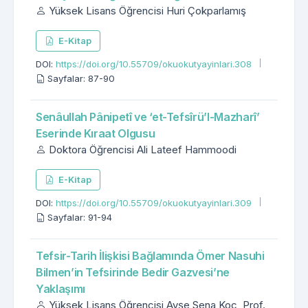
Yüksek Lisans Öğrencisi Huri Çokparlamış
E-Kitap
DOI:
https://doi.org/10.55709/okuokutyayinlari.308
Sayfalar: 87-90
Senâullah Pânipetî ve ‘et-Tefsîrü’l-Mazharî’
Eserinde Kıraat Olgusu
Doktora Öğrencisi Ali Lateef Hammoodi
E-Kitap
DOI:
https://doi.org/10.55709/okuokutyayinlari.309
Sayfalar: 91-94
Tefsir-Tarih İlişkisi Bağlamında Ömer Nasuhi
Bilmen’in Tefsirinde Bedir Gazvesi’ne
Yaklaşımı
Yüksek Lisans Öğrencisi Ayşe Sena Koç, Prof.