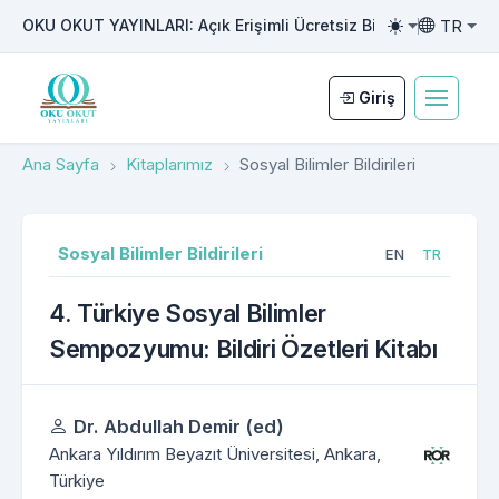
TR
OKU OKUT YAYINLARI: Açık Erişimli Ücretsiz Bilimsel Yayıncılı
Toggle them
Toggle la
Giriş
Ana Sayfa
Kitaplarımız
Sosyal Bilimler Bildirileri
Sosyal Bilimler Bildirileri
EN
TR
4. Türkiye Sosyal Bilimler
Sempozyumu: Bildiri Özetleri Kitabı
Yazarlar
Dr. Abdullah Demir (ed)
Ankara Yıldırım Beyazıt Üniversitesi, Ankara,
Türkiye