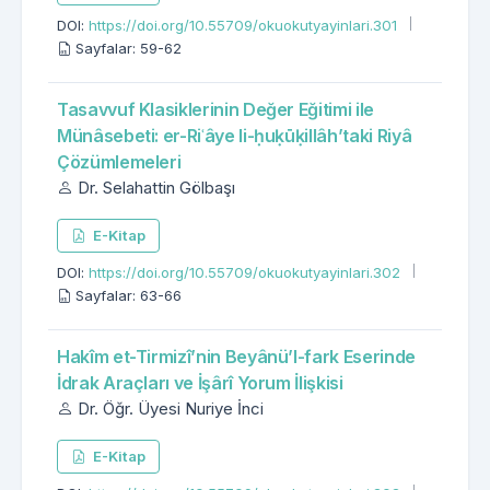
DOI:
https://doi.org/10.55709/okuokutyayinlari.301
Sayfalar: 59-62
Tasavvuf Klasiklerinin Değer Eğitimi ile
Münâsebeti: er-Riʿâye li-ḥuḳūḳillâh’taki Riyâ
Çözümlemeleri
Dr. Selahattin Gölbaşı
E-Kitap
DOI:
https://doi.org/10.55709/okuokutyayinlari.302
Sayfalar: 63-66
Hakîm et-Tirmizî’nin Beyânü’l-fark Eserinde
İdrak Araçları ve İşârî Yorum İlişkisi
Dr. Öğr. Üyesi Nuriye İnci
E-Kitap