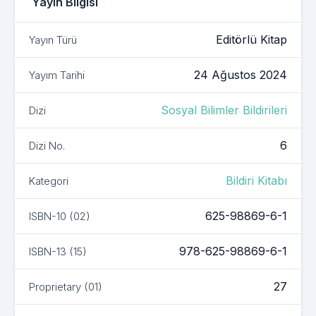
Yayın Bilgisi
Bu kitapla ilgili ayrıntılar
Editörlü Kitap
Yayın Türü
24 Ağustos 2024
Yayım Tarihi
Sosyal Bilimler Bildirileri
Dizi
6
Dizi No.
Bildiri Kitabı
Kategori
625-98869-6-1
ISBN-10 (02)
978-625-98869-6-1
ISBN-13 (15)
27
Proprietary (01)