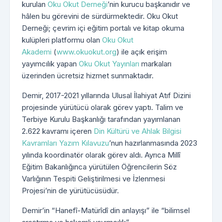
kurulan
Oku Okut Derneği
’nin kurucu başkanıdır ve
hâlen bu görevini de sürdürmektedir. Oku Okut
Derneği; çevrim içi eğitim portalı ve kitap okuma
kulüpleri platformu olan
Oku Okut
Akademi
(
www.okuokut.org
) ile açık erişim
yayımcılık yapan
Oku Okut Yayınları
markaları
üzerinden ücretsiz hizmet sunmaktadır.
Demir, 2017-2021 yıllarında Ulusal İlahiyat Atıf Dizini
projesinde yürütücü olarak görev yaptı. Talim ve
Terbiye Kurulu Başkanlığı tarafından yayımlanan
2.622 kavramı içeren
Din Kültürü ve Ahlak Bilgisi
Kavramları Yazım Kılavuzu
’nun hazırlanmasında 2023
yılında koordinatör olarak görev aldı. Ayrıca Millî
Eğitim Bakanlığınca yürütülen Öğrencilerin Söz
Varlığının Tespiti Geliştirilmesi ve İzlenmesi
Projesi’nin de yürütücüsüdür.
Demir’in “Hanefî-Matürîdî din anlayışı” ile “bilimsel