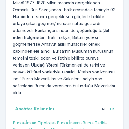
Miladî 1877-1878 yılları arasında gerçekleşen
Osmanlı-Rus Savaşından -halk arasındaki tabiriyle 93
Harbinden- sonra gerçekleşen göçlerle birlikte
ortaya çıkan göçmen/muhacir nüfus göz ardı
edemezdi. Bunlar içerisinden de çoğunluğu teşkil
eden Bulgaristan, Batı Trakya, Batum yöresi
göçmenleri ile Arnavut asıllı muhacirler örnek
kabilinden ele alındı. Bursa’nın Müslüman nüfusunun
temelini teşkil eden ve fetihle birlikte buraya
yerleşen Uludağ Yöresi Türkmenleri de tarihi ve
sosyo-kültürel yönleriyle tanıtıldı. Kitabın son konusu
ise “Bursa Mezarlıkları ve Sakinleri” adıyla son
nefeslerini Bursa’da verenlerin bulunduğu Mezarlıklar
oldu.
Anahtar Kelimeler
EN
TR
Bursa
-
İnsan Tipolojisi
-
Bursa İnsanı
-
Bursa Tarihi
-