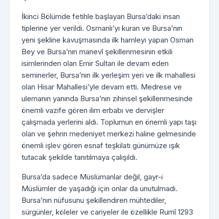
İkinci Bölümde fetihle başlayan Bursa’daki insan
tiplerine yer verildi. Osmanlı’yı kuran ve Bursa’nın
yeni şekline kavuşmasında ilk hamleyi yapan Osman
Bey ve Bursa’nın manevî şekillenmesinin etkili
isimlerinden olan Emir Sultan ile devam eden
seminerler, Bursa’nın ilk yerleşim yeri ve ilk mahallesi
olan Hisar Mahallesi’yle devam etti. Medrese ve
ulemanın yanında Bursa’nın zihinsel şekillenmesinde
önemli vazife gören ilim erbabı ve dervişler
çalışmada yerlerini aldı. Toplumun en önemli yapı taşı
olan ve şehrin medeniyet merkezi haline gelmesinde
önemli işlev gören esnaf teşkilatı günümüze ışık
tutacak şekilde tanıtılmaya çalışıldı.
Bursa’da sadece Müslümanlar değil, gayr-i
Müslümler de yaşadığı için onlar da unutulmadı.
Bursa’nın nüfusunu şekillendiren mühtediler,
sürgünler, köleler ve cariyeler ile özellikle Rumî 1293