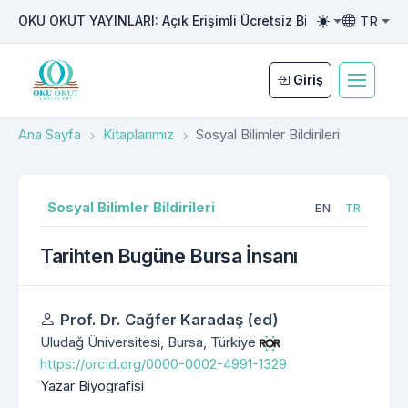
TR
OKU OKUT YAYINLARI: Açık Erişimli Ücretsiz Bilimsel Yayıncılı
Toggle them
Toggle la
Giriş
Ana Sayfa
Kitaplarımız
Sosyal Bilimler Bildirileri
Sosyal Bilimler Bildirileri
EN
TR
Tarihten Bugüne Bursa İnsanı
Yazarlar
Prof. Dr. Cağfer Karadaş (ed)
Uludağ Üniversitesi, Bursa, Türkiye
https://orcid.org/0000-0002-4991-1329
Yazar Biyografisi