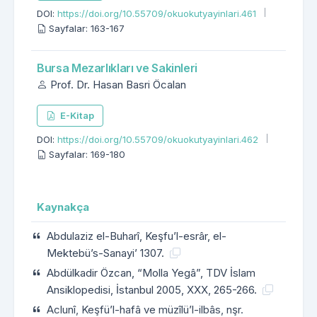
DOI:
https://doi.org/10.55709/okuokutyayinlari.461
Sayfalar: 163-167
Bursa Mezarlıkları ve Sakinleri
Prof. Dr. Hasan Basri Öcalan
E-Kitap
DOI:
https://doi.org/10.55709/okuokutyayinlari.462
Sayfalar: 169-180
Kaynakça
Abdulaziz el-Buharî, Keşfu’l-esrâr, el-
Mektebü’s-Sanayi’ 1307.
Abdülkadir Özcan, “Molla Yegâ”, TDV İslam
Ansiklopedisi, İstanbul 2005, XXX, 265-266.
Aclunî, Keşfü’l-hafâ ve müzîlü’l-ilbâs, nşr.