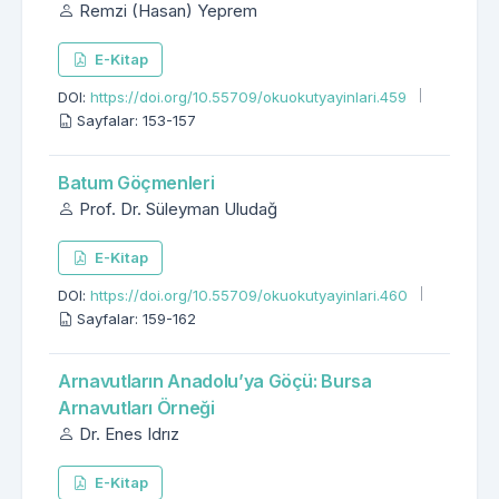
Remzi (Hasan) Yeprem
E-Kitap
DOI:
https://doi.org/10.55709/okuokutyayinlari.459
Sayfalar: 153-157
Batum Göçmenleri
Prof. Dr. Süleyman Uludağ
E-Kitap
DOI:
https://doi.org/10.55709/okuokutyayinlari.460
Sayfalar: 159-162
Arnavutların Anadolu’ya Göçü: Bursa
Arnavutları Örneği
Dr. Enes Idrız
E-Kitap