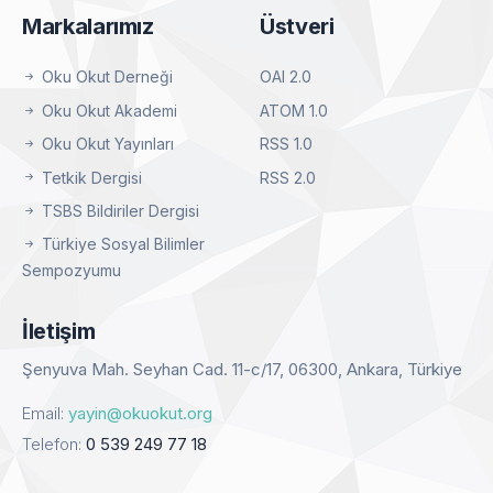
Markalarımız
Üstveri
Oku Okut Derneği
OAI 2.0
Oku Okut Akademi
ATOM 1.0
Oku Okut Yayınları
RSS 1.0
Tetkik Dergisi
RSS 2.0
TSBS Bildiriler Dergisi
Türkiye Sosyal Bilimler
Sempozyumu
İletişim
Şenyuva Mah. Seyhan Cad. 11-c/17, 06300, Ankara, Türkiye
Email:
yayin@okuokut.org
Telefon:
0 539 249 77 18