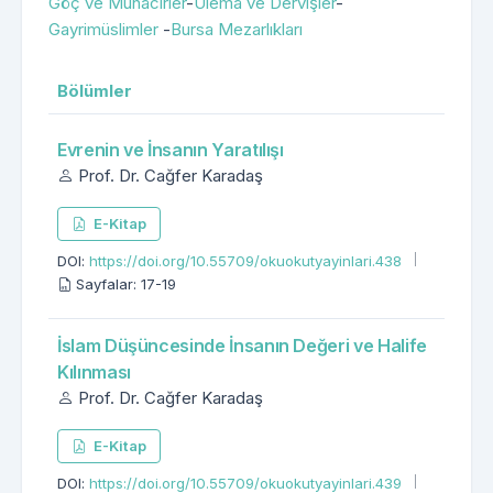
Göç ve Muhacirler
-
Ulema ve Dervişler
-
Gayrimüslimler
-
Bursa Mezarlıkları
Bölümler
Evrenin ve İnsanın Yaratılışı
Prof. Dr. Cağfer Karadaş
E-Kitap
DOI:
https://doi.org/10.55709/okuokutyayinlari.438
Sayfalar: 17-19
İslam Düşüncesinde İnsanın Değeri ve Halife
Kılınması
Prof. Dr. Cağfer Karadaş
E-Kitap
DOI:
https://doi.org/10.55709/okuokutyayinlari.439